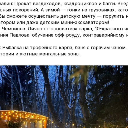
налин:
Прокат вездеходов, квадроциклов и багги. Вн
ьных покорений. А зимой — гонки на грузовиках, като
 Вы сможете осуществить детскую мечту — порулить 
атором или даже детским мини-экскаватором!
 Чемпиона: Лично от основателя парка, 10-кратного 
ния Павлова: обучение офф-роуду, контраварийному 
 Рыбалка на трофейного карпа, баня с горячим чаном,
итории и уютные мангальные зоны.