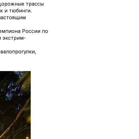
едорожные трассы
к и тюбинги.
настоящим
чемпиона России по
и экстрим-
 велопрогулки,