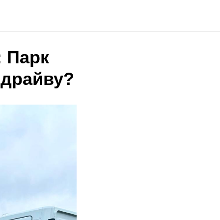
 Парк
 драйву?