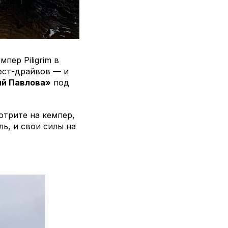
пер Piligrim в
ест-драйвов — и
ий Павлова»
под
отрите на кемпер,
ль, и свои силы на